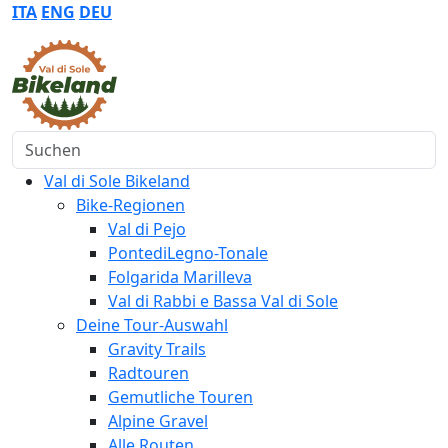
ITA
ENG
DEU
Suchen
Val di Sole Bikeland
Bike-Regionen
Val di Pejo
PontediLegno-Tonale
Folgarida Marilleva
Val di Rabbi e Bassa Val di Sole
Deine Tour-Auswahl
Gravity Trails
Radtouren
Gemutliche Touren
Alpine Gravel
Alle Routen