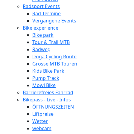
Radsport Events
Rad Termine
Vergangene Events
Bike experience
Bike park
Tour & Trail MTB
Radweg
Doga Cycling Route
Grosse MTB Touren
Kids Bike Park
Pump Track
Mowi Bike
Barrierefreies Fahrrad
Bikepass - Live - Infos
ÖFFNUNGSZEITEN
Liftpreise
Wetter
webcam