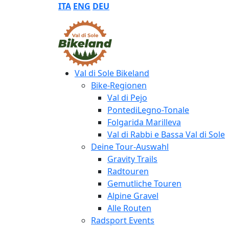
ITA
ENG
DEU
Val di Sole Bikeland
Bike-Regionen
Val di Pejo
PontediLegno-Tonale
Folgarida Marilleva
Val di Rabbi e Bassa Val di Sole
Deine Tour-Auswahl
Gravity Trails
Radtouren
Gemutliche Touren
Alpine Gravel
Alle Routen
Radsport Events