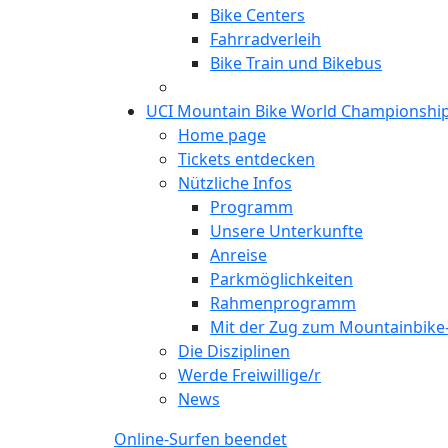
Bike Centers
Fahrradverleih
Bike Train und Bikebus
UCI Mountain Bike World Championshi
Home page
Tickets entdecken
Nützliche Infos
Programm
Unsere Unterkunfte
Anreise
Parkmöglichkeiten
Rahmenprogramm
Mit der Zug zum Mountainbik
Die Disziplinen
Werde Freiwillige/r
News
Online-Surfen beendet