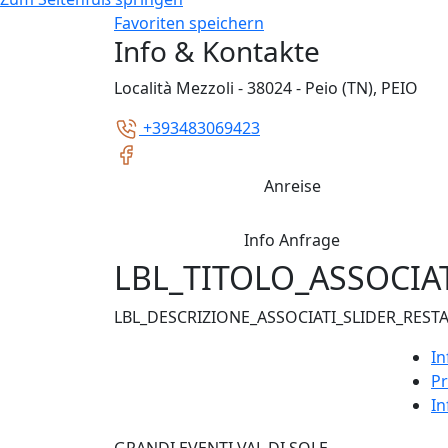
Favoriten speichern
Info & Kontakte
Località Mezzoli - 38024 - Peio (TN), PEIO
+393483069423
Anreise
Info Anfrage
LBL_TITOLO_ASSOCIA
LBL_DESCRIZIONE_ASSOCIATI_SLIDER_REST
In
Pr
In