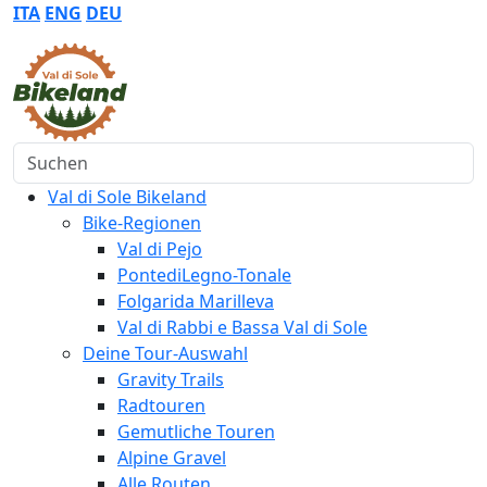
ITA
ENG
DEU
Suchen
Val di Sole Bikeland
Bike-Regionen
Val di Pejo
PontediLegno-Tonale
Folgarida Marilleva
Val di Rabbi e Bassa Val di Sole
Deine Tour-Auswahl
Gravity Trails
Radtouren
Gemutliche Touren
Alpine Gravel
Alle Routen