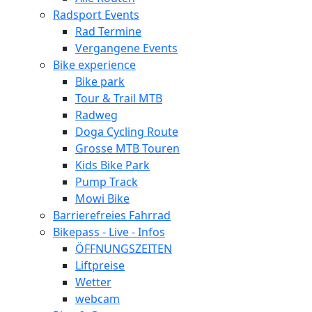
Radsport Events
Rad Termine
Vergangene Events
Bike experience
Bike park
Tour & Trail MTB
Radweg
Doga Cycling Route
Grosse MTB Touren
Kids Bike Park
Pump Track
Mowi Bike
Barrierefreies Fahrrad
Bikepass - Live - Infos
ÖFFNUNGSZEITEN
Liftpreise
Wetter
webcam