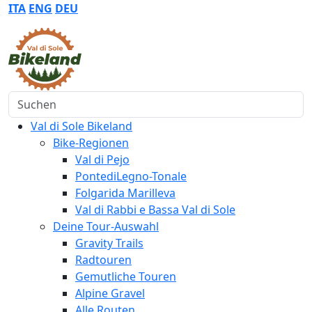
ITA
ENG
DEU
Suchen
Val di Sole Bikeland
Bike-Regionen
Val di Pejo
PontediLegno-Tonale
Folgarida Marilleva
Val di Rabbi e Bassa Val di Sole
Deine Tour-Auswahl
Gravity Trails
Radtouren
Gemutliche Touren
Alpine Gravel
Alle Routen