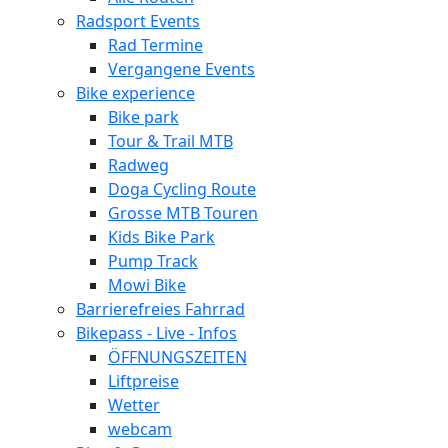
Radsport Events
Rad Termine
Vergangene Events
Bike experience
Bike park
Tour & Trail MTB
Radweg
Doga Cycling Route
Grosse MTB Touren
Kids Bike Park
Pump Track
Mowi Bike
Barrierefreies Fahrrad
Bikepass - Live - Infos
ÖFFNUNGSZEITEN
Liftpreise
Wetter
webcam