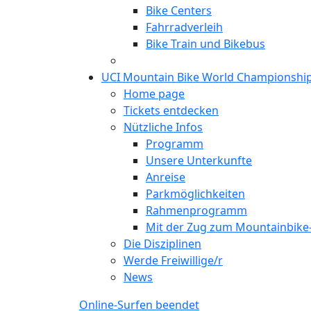
Bike Centers
Fahrradverleih
Bike Train und Bikebus
UCI Mountain Bike World Championshi
Home page
Tickets entdecken
Nützliche Infos
Programm
Unsere Unterkunfte
Anreise
Parkmöglichkeiten
Rahmenprogramm
Mit der Zug zum Mountainbik
Die Disziplinen
Werde Freiwillige/r
News
Online-Surfen beendet