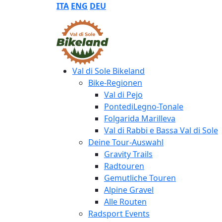
ITA
ENG
DEU
Val di Sole Bikeland
Bike-Regionen
Val di Pejo
PontediLegno-Tonale
Folgarida Marilleva
Val di Rabbi e Bassa Val di Sole
Deine Tour-Auswahl
Gravity Trails
Radtouren
Gemutliche Touren
Alpine Gravel
Alle Routen
Radsport Events