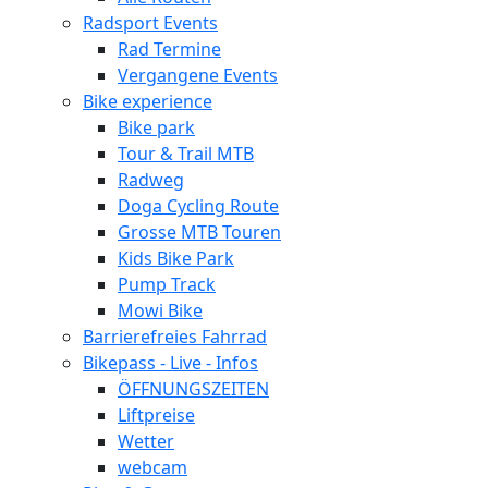
Radsport Events
Rad Termine
Vergangene Events
Bike experience
Bike park
Tour & Trail MTB
Radweg
Doga Cycling Route
Grosse MTB Touren
Kids Bike Park
Pump Track
Mowi Bike
Barrierefreies Fahrrad
Bikepass - Live - Infos
ÖFFNUNGSZEITEN
Liftpreise
Wetter
webcam