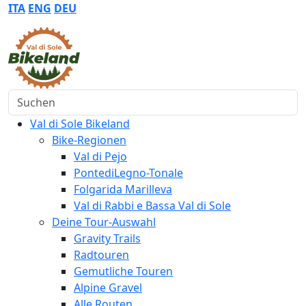
ITA
ENG
DEU
Suchen
Val di Sole Bikeland
Bike-Regionen
Val di Pejo
PontediLegno-Tonale
Folgarida Marilleva
Val di Rabbi e Bassa Val di Sole
Deine Tour-Auswahl
Gravity Trails
Radtouren
Gemutliche Touren
Alpine Gravel
Alle Routen