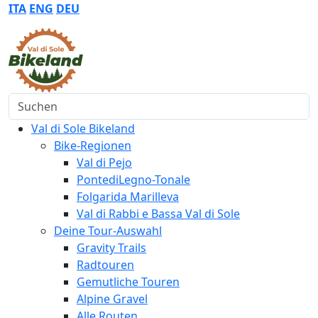
ITA
ENG
DEU
Suchen
Val di Sole Bikeland
Bike-Regionen
Val di Pejo
PontediLegno-Tonale
Folgarida Marilleva
Val di Rabbi e Bassa Val di Sole
Deine Tour-Auswahl
Gravity Trails
Radtouren
Gemutliche Touren
Alpine Gravel
Alle Routen