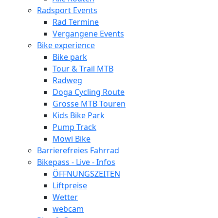
Radsport Events
Rad Termine
Vergangene Events
Bike experience
Bike park
Tour & Trail MTB
Radweg
Doga Cycling Route
Grosse MTB Touren
Kids Bike Park
Pump Track
Mowi Bike
Barrierefreies Fahrrad
Bikepass - Live - Infos
ÖFFNUNGSZEITEN
Liftpreise
Wetter
webcam