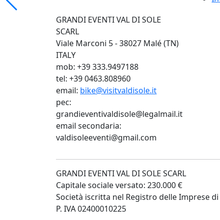
GRANDI EVENTI VAL DI SOLE
SCARL
Viale Marconi 5 - 38027 Malé (TN)
ITALY
mob: +39 333.9497188
tel: +39 0463.808960
email:
bike@visitvaldisole.it
pec:
grandieventivaldisole@legalmail.it
email secondaria:
valdisoleeventi@gmail.com
GRANDI EVENTI VAL DI SOLE SCARL
Capitale sociale versato: 230.000 €
Società iscritta nel Registro delle Imprese
P. IVA 02400010225