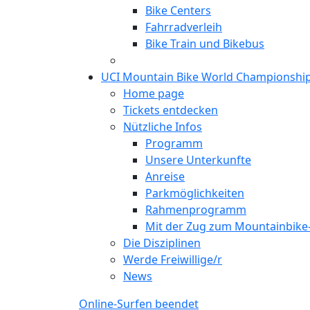
Bike Centers
Fahrradverleih
Bike Train und Bikebus
UCI Mountain Bike World Championshi
Home page
Tickets entdecken
Nützliche Infos
Programm
Unsere Unterkunfte
Anreise
Parkmöglichkeiten
Rahmenprogramm
Mit der Zug zum Mountainbik
Die Disziplinen
Werde Freiwillige/r
News
Online-Surfen beendet