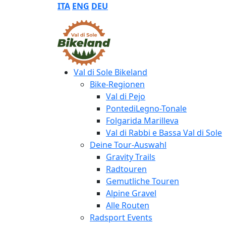
ITA
ENG
DEU
Val di Sole Bikeland
Bike-Regionen
Val di Pejo
PontediLegno-Tonale
Folgarida Marilleva
Val di Rabbi e Bassa Val di Sole
Deine Tour-Auswahl
Gravity Trails
Radtouren
Gemutliche Touren
Alpine Gravel
Alle Routen
Radsport Events