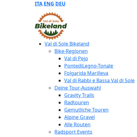
ITA
ENG
DEU
Val di Sole Bikeland
Bike-Regionen
Val di Pejo
PontediLegno-Tonale
Folgarida Marilleva
Val di Rabbi e Bassa Val di Sole
Deine Tour-Auswahl
Gravity Trails
Radtouren
Gemutliche Touren
Alpine Gravel
Alle Routen
Radsport Events