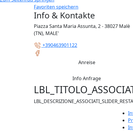
Favoriten speichern
Info & Kontakte
Piazza Santa Maria Assunta, 2 - 38027 Malè
(TN), MALE'
+390463901122
Anreise
Info Anfrage
LBL_TITOLO_ASSOCIA
LBL_DESCRIZIONE_ASSOCIATI_SLIDER_REST
In
Pr
In