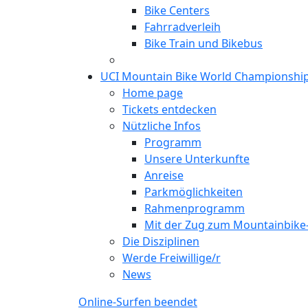
Bike Centers
Fahrradverleih
Bike Train und Bikebus
UCI Mountain Bike World Championshi
Home page
Tickets entdecken
Nützliche Infos
Programm
Unsere Unterkunfte
Anreise
Parkmöglichkeiten
Rahmenprogramm
Mit der Zug zum Mountainbik
Die Disziplinen
Werde Freiwillige/r
News
Online-Surfen beendet