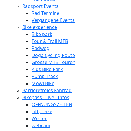
Radsport Events
Rad Termine
Vergangene Events
Bike experience
Bike park
Tour & Trail MTB
Radweg
Doga Cycling Route
Grosse MTB Touren
Kids Bike Park
Pump Track
Mowi Bike
Barrierefreies Fahrrad
Bikepass - Live - Infos
ÖFFNUNGSZEITEN
Liftpreise
Wetter
webcam