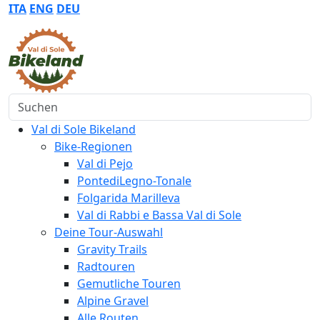
ITA
ENG
DEU
Suchen
Val di Sole Bikeland
Bike-Regionen
Val di Pejo
PontediLegno-Tonale
Folgarida Marilleva
Val di Rabbi e Bassa Val di Sole
Deine Tour-Auswahl
Gravity Trails
Radtouren
Gemutliche Touren
Alpine Gravel
Alle Routen