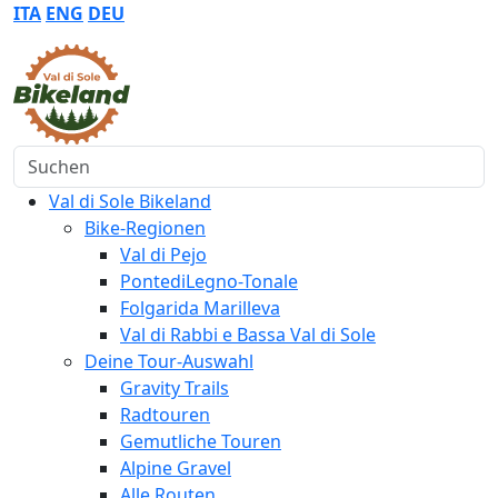
ITA
ENG
DEU
Suchen
Val di Sole Bikeland
Bike-Regionen
Val di Pejo
PontediLegno-Tonale
Folgarida Marilleva
Val di Rabbi e Bassa Val di Sole
Deine Tour-Auswahl
Gravity Trails
Radtouren
Gemutliche Touren
Alpine Gravel
Alle Routen