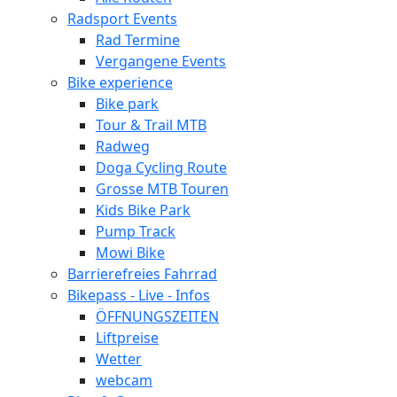
Radsport Events
Rad Termine
Vergangene Events
Bike experience
Bike park
Tour & Trail MTB
Radweg
Doga Cycling Route
Grosse MTB Touren
Kids Bike Park
Pump Track
Mowi Bike
Barrierefreies Fahrrad
Bikepass - Live - Infos
ÖFFNUNGSZEITEN
Liftpreise
Wetter
webcam