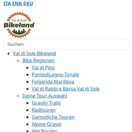
ITA
ENG
DEU
Suchen
Val di Sole Bikeland
Bike-Regionen
Val di Pejo
PontediLegno-Tonale
Folgarida Marilleva
Val di Rabbi e Bassa Val di Sole
Deine Tour-Auswahl
Gravity Trails
Radtouren
Gemutliche Touren
Alpine Gravel
Alle Routen