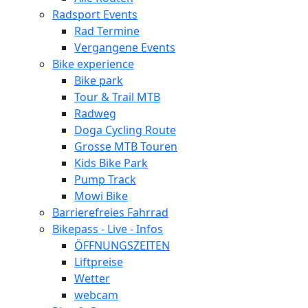
Radsport Events
Rad Termine
Vergangene Events
Bike experience
Bike park
Tour & Trail MTB
Radweg
Doga Cycling Route
Grosse MTB Touren
Kids Bike Park
Pump Track
Mowi Bike
Barrierefreies Fahrrad
Bikepass - Live - Infos
ÖFFNUNGSZEITEN
Liftpreise
Wetter
webcam