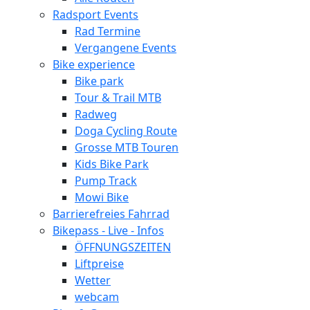
Radsport Events
Rad Termine
Vergangene Events
Bike experience
Bike park
Tour & Trail MTB
Radweg
Doga Cycling Route
Grosse MTB Touren
Kids Bike Park
Pump Track
Mowi Bike
Barrierefreies Fahrrad
Bikepass - Live - Infos
ÖFFNUNGSZEITEN
Liftpreise
Wetter
webcam