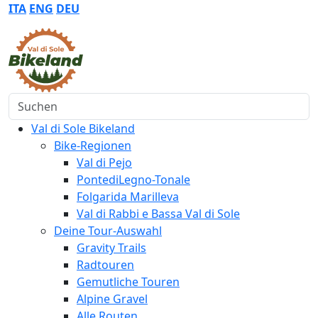
ITA
ENG
DEU
Suchen
Val di Sole Bikeland
Bike-Regionen
Val di Pejo
PontediLegno-Tonale
Folgarida Marilleva
Val di Rabbi e Bassa Val di Sole
Deine Tour-Auswahl
Gravity Trails
Radtouren
Gemutliche Touren
Alpine Gravel
Alle Routen