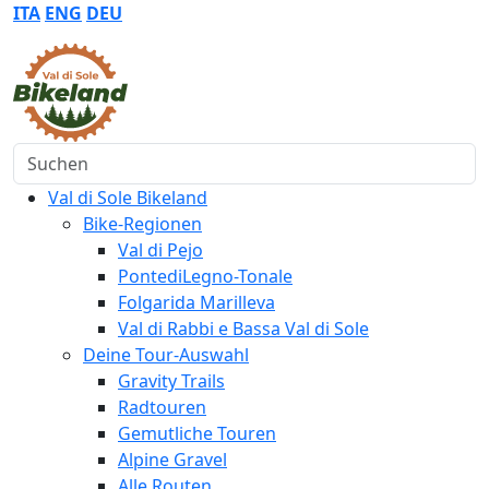
ITA
ENG
DEU
Suchen
Val di Sole Bikeland
Bike-Regionen
Val di Pejo
PontediLegno-Tonale
Folgarida Marilleva
Val di Rabbi e Bassa Val di Sole
Deine Tour-Auswahl
Gravity Trails
Radtouren
Gemutliche Touren
Alpine Gravel
Alle Routen