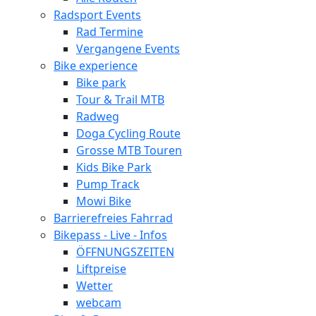
Radsport Events
Rad Termine
Vergangene Events
Bike experience
Bike park
Tour & Trail MTB
Radweg
Doga Cycling Route
Grosse MTB Touren
Kids Bike Park
Pump Track
Mowi Bike
Barrierefreies Fahrrad
Bikepass - Live - Infos
ÖFFNUNGSZEITEN
Liftpreise
Wetter
webcam