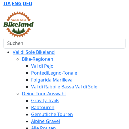
ITA
ENG
DEU
Suchen
Val di Sole Bikeland
Bike-Regionen
Val di Pejo
PontediLegno-Tonale
Folgarida Marilleva
Val di Rabbi e Bassa Val di Sole
Deine Tour-Auswahl
Gravity Trails
Radtouren
Gemutliche Touren
Alpine Gravel
Alle Routen