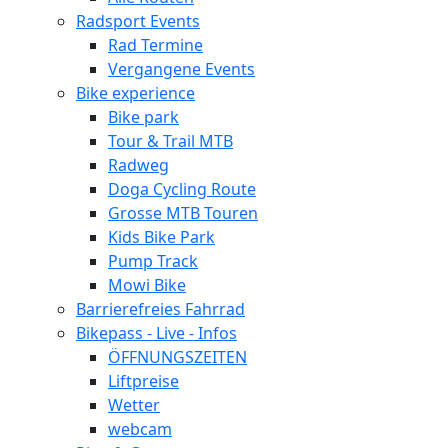
Radsport Events
Rad Termine
Vergangene Events
Bike experience
Bike park
Tour & Trail MTB
Radweg
Doga Cycling Route
Grosse MTB Touren
Kids Bike Park
Pump Track
Mowi Bike
Barrierefreies Fahrrad
Bikepass - Live - Infos
ÖFFNUNGSZEITEN
Liftpreise
Wetter
webcam