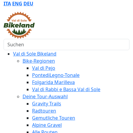
ITA
ENG
DEU
Suchen
Val di Sole Bikeland
Bike-Regionen
Val di Pejo
PontediLegno-Tonale
Folgarida Marilleva
Val di Rabbi e Bassa Val di Sole
Deine Tour-Auswahl
Gravity Trails
Radtouren
Gemutliche Touren
Alpine Gravel
Alle Routen