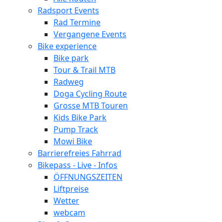
Radsport Events
Rad Termine
Vergangene Events
Bike experience
Bike park
Tour & Trail MTB
Radweg
Doga Cycling Route
Grosse MTB Touren
Kids Bike Park
Pump Track
Mowi Bike
Barrierefreies Fahrrad
Bikepass - Live - Infos
ÖFFNUNGSZEITEN
Liftpreise
Wetter
webcam