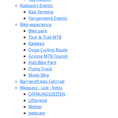
Radsport Events
Rad Termine
Vergangene Events
Bike experience
Bike park
Tour & Trail MTB
Radweg
Doga Cycling Route
Grosse MTB Touren
Kids Bike Park
Pump Track
Mowi Bike
Barrierefreies Fahrrad
Bikepass - Live - Infos
ÖFFNUNGSZEITEN
Liftpreise
Wetter
webcam