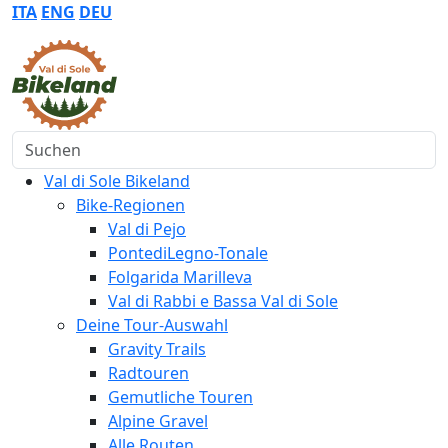
ITA
ENG
DEU
Suchen
Val di Sole Bikeland
Bike-Regionen
Val di Pejo
PontediLegno-Tonale
Folgarida Marilleva
Val di Rabbi e Bassa Val di Sole
Deine Tour-Auswahl
Gravity Trails
Radtouren
Gemutliche Touren
Alpine Gravel
Alle Routen