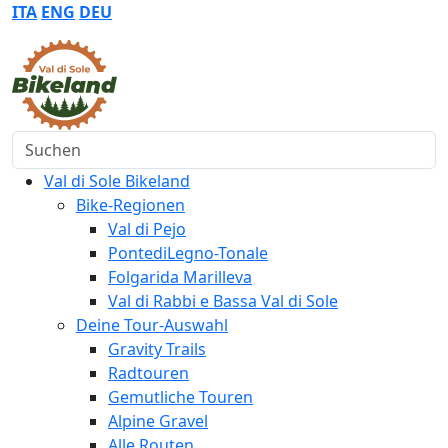
ITA
ENG
DEU
Suchen
Val di Sole Bikeland
Bike-Regionen
Val di Pejo
PontediLegno-Tonale
Folgarida Marilleva
Val di Rabbi e Bassa Val di Sole
Deine Tour-Auswahl
Gravity Trails
Radtouren
Gemutliche Touren
Alpine Gravel
Alle Routen