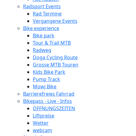
Radsport Events
Rad Termine
Vergangene Events
Bike experience
Bike park
Tour & Trail MTB
Radweg
Doga Cycling Route
Grosse MTB Touren
Kids Bike Park
Pump Track
Mowi Bike
Barrierefreies Fahrrad
Bikepass - Live - Infos
ÖFFNUNGSZEITEN
Liftpreise
Wetter
webcam