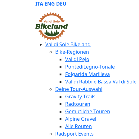
ITA
ENG
DEU
Val di Sole Bikeland
Bike-Regionen
Val di Pejo
PontediLegno-Tonale
Folgarida Marilleva
Val di Rabbi e Bassa Val di Sole
Deine Tour-Auswahl
Gravity Trails
Radtouren
Gemutliche Touren
Alpine Gravel
Alle Routen
Radsport Events