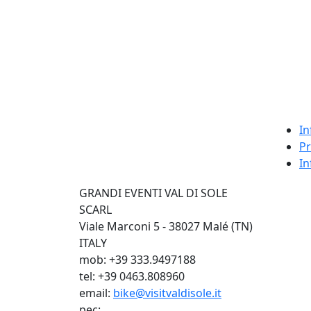
In
Pr
In
GRANDI EVENTI VAL DI SOLE
SCARL
Viale Marconi 5 - 38027 Malé (TN)
ITALY
mob: +39 333.9497188
tel: +39 0463.808960
email:
bike@visitvaldisole.it
pec: