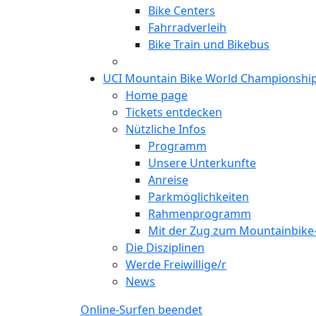
Bike Centers
Fahrradverleih
Bike Train und Bikebus
UCI Mountain Bike World Championshi
Home page
Tickets entdecken
Nützliche Infos
Programm
Unsere Unterkunfte
Anreise
Parkmöglichkeiten
Rahmenprogramm
Mit der Zug zum Mountainbik
Die Disziplinen
Werde Freiwillige/r
News
Online-Surfen beendet