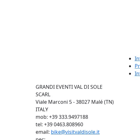
In
Pr
In
GRANDI EVENTI VAL DI SOLE
SCARL
Viale Marconi 5 - 38027 Malé (TN)
ITALY
mob: +39 333.9497188
tel: +39 0463.808960
email:
bike@visitvaldisole.it
pec: