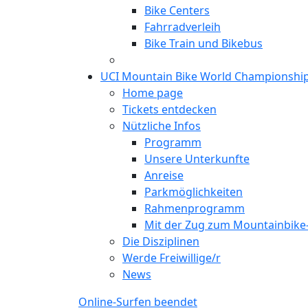
Bike Centers
Fahrradverleih
Bike Train und Bikebus
UCI Mountain Bike World Championshi
Home page
Tickets entdecken
Nützliche Infos
Programm
Unsere Unterkunfte
Anreise
Parkmöglichkeiten
Rahmenprogramm
Mit der Zug zum Mountainbik
Die Disziplinen
Werde Freiwillige/r
News
Online-Surfen beendet