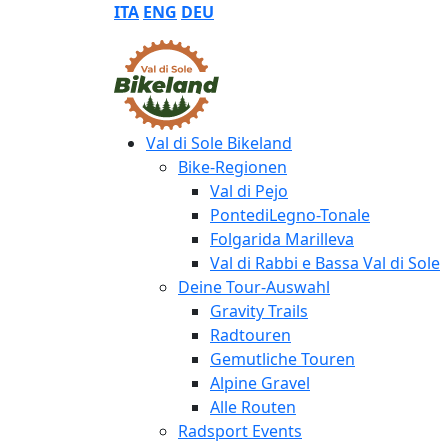
ITA
ENG
DEU
Val di Sole Bikeland
Bike-Regionen
Val di Pejo
PontediLegno-Tonale
Folgarida Marilleva
Val di Rabbi e Bassa Val di Sole
Deine Tour-Auswahl
Gravity Trails
Radtouren
Gemutliche Touren
Alpine Gravel
Alle Routen
Radsport Events