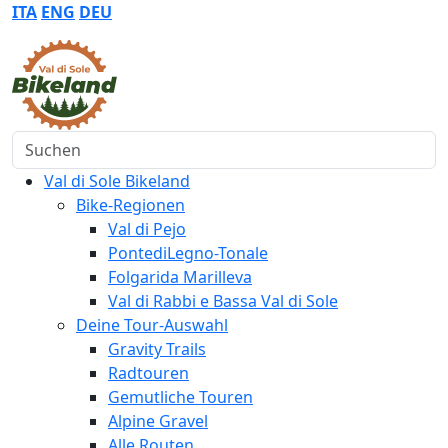
ITA
ENG
DEU
Suchen
Val di Sole Bikeland
Bike-Regionen
Val di Pejo
PontediLegno-Tonale
Folgarida Marilleva
Val di Rabbi e Bassa Val di Sole
Deine Tour-Auswahl
Gravity Trails
Radtouren
Gemutliche Touren
Alpine Gravel
Alle Routen