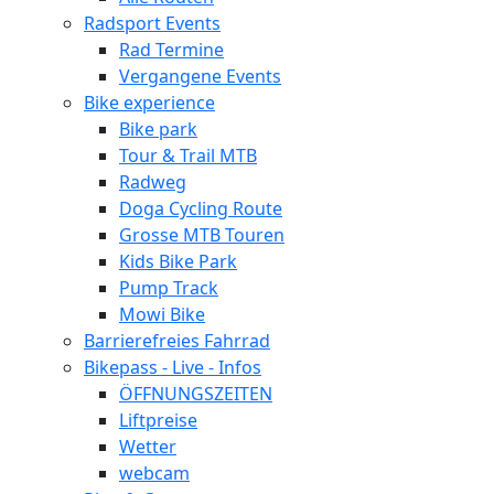
Radsport Events
Rad Termine
Vergangene Events
Bike experience
Bike park
Tour & Trail MTB
Radweg
Doga Cycling Route
Grosse MTB Touren
Kids Bike Park
Pump Track
Mowi Bike
Barrierefreies Fahrrad
Bikepass - Live - Infos
ÖFFNUNGSZEITEN
Liftpreise
Wetter
webcam