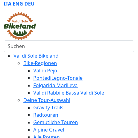
ITA
ENG
DEU
Suchen
Val di Sole Bikeland
Bike-Regionen
Val di Pejo
PontediLegno-Tonale
Folgarida Marilleva
Val di Rabbi e Bassa Val di Sole
Deine Tour-Auswahl
Gravity Trails
Radtouren
Gemutliche Touren
Alpine Gravel
Alle Routen