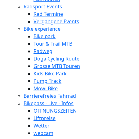
Radsport Events
Rad Termine
Vergangene Events
Bike experience
Bike park
Tour & Trail MTB
Radweg
Doga Cycling Route
Grosse MTB Touren
Kids Bike Park
Pump Track
Mowi Bike
Barrierefreies Fahrrad
Bikepass - Live - Infos
ÖFFNUNGSZEITEN
Liftpreise
Wetter
webcam