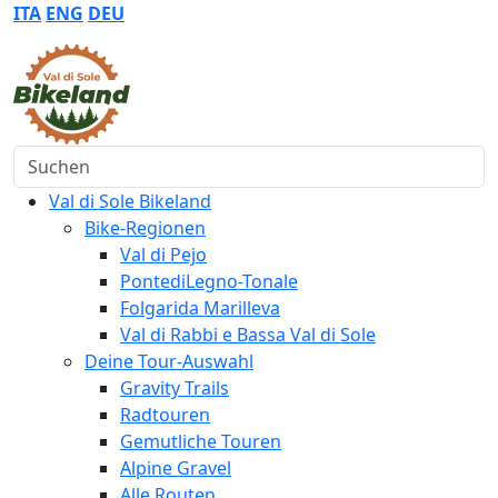
ITA
ENG
DEU
Suchen
Val di Sole Bikeland
Bike-Regionen
Val di Pejo
PontediLegno-Tonale
Folgarida Marilleva
Val di Rabbi e Bassa Val di Sole
Deine Tour-Auswahl
Gravity Trails
Radtouren
Gemutliche Touren
Alpine Gravel
Alle Routen