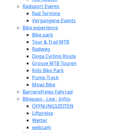
Radsport Events
Rad Termine
Vergangene Events
Bike experience
Bike park
Tour & Trail MTB
Radweg
Doga Cycling Route
Grosse MTB Touren
Kids Bike Park
Pump Track
Mowi Bike
Barrierefreies Fahrrad
Bikepass - Live - Infos
ÖFFNUNGSZEITEN
Liftpreise
Wetter
webcam