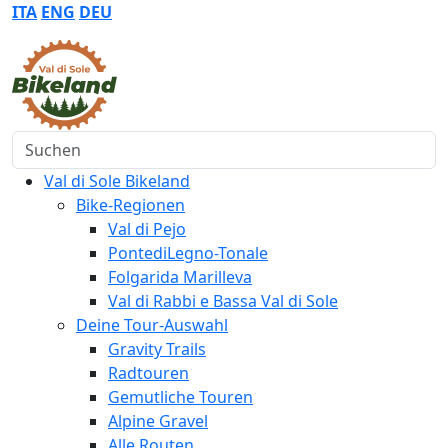
ITA
ENG
DEU
Suchen
Val di Sole Bikeland
Bike-Regionen
Val di Pejo
PontediLegno-Tonale
Folgarida Marilleva
Val di Rabbi e Bassa Val di Sole
Deine Tour-Auswahl
Gravity Trails
Radtouren
Gemutliche Touren
Alpine Gravel
Alle Routen