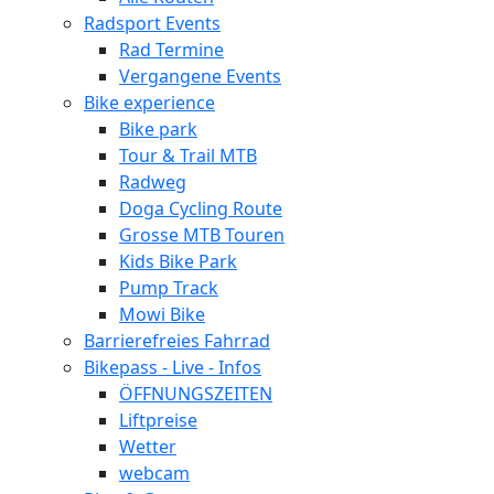
Radsport Events
Rad Termine
Vergangene Events
Bike experience
Bike park
Tour & Trail MTB
Radweg
Doga Cycling Route
Grosse MTB Touren
Kids Bike Park
Pump Track
Mowi Bike
Barrierefreies Fahrrad
Bikepass - Live - Infos
ÖFFNUNGSZEITEN
Liftpreise
Wetter
webcam