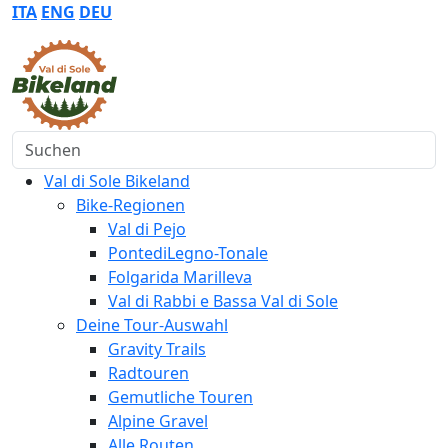
ITA
ENG
DEU
Suchen
Val di Sole Bikeland
Bike-Regionen
Val di Pejo
PontediLegno-Tonale
Folgarida Marilleva
Val di Rabbi e Bassa Val di Sole
Deine Tour-Auswahl
Gravity Trails
Radtouren
Gemutliche Touren
Alpine Gravel
Alle Routen