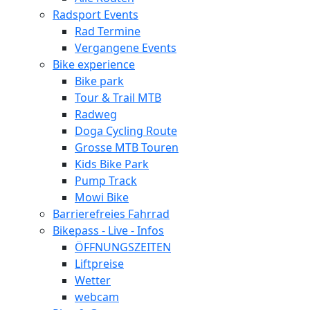
Radsport Events
Rad Termine
Vergangene Events
Bike experience
Bike park
Tour & Trail MTB
Radweg
Doga Cycling Route
Grosse MTB Touren
Kids Bike Park
Pump Track
Mowi Bike
Barrierefreies Fahrrad
Bikepass - Live - Infos
ÖFFNUNGSZEITEN
Liftpreise
Wetter
webcam