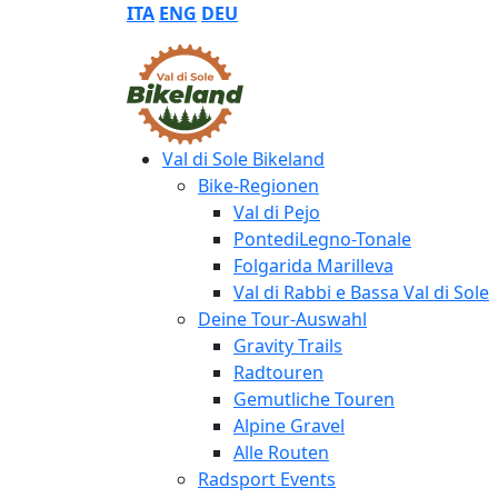
ITA
ENG
DEU
Val di Sole Bikeland
Bike-Regionen
Val di Pejo
PontediLegno-Tonale
Folgarida Marilleva
Val di Rabbi e Bassa Val di Sole
Deine Tour-Auswahl
Gravity Trails
Radtouren
Gemutliche Touren
Alpine Gravel
Alle Routen
Radsport Events