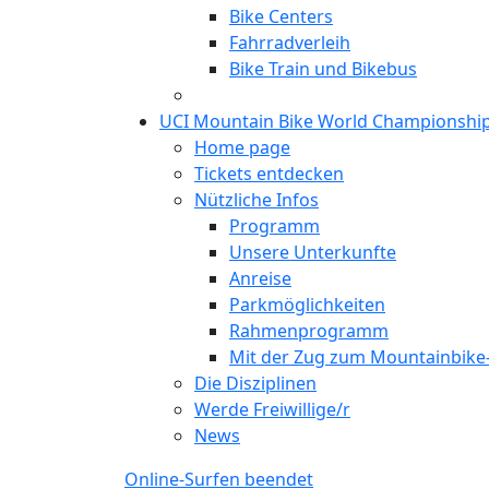
Bike Centers
Fahrradverleih
Bike Train und Bikebus
UCI Mountain Bike World Championshi
Home page
Tickets entdecken
Nützliche Infos
Programm
Unsere Unterkunfte
Anreise
Parkmöglichkeiten
Rahmenprogramm
Mit der Zug zum Mountainbik
Die Disziplinen
Werde Freiwillige/r
News
Online-Surfen beendet