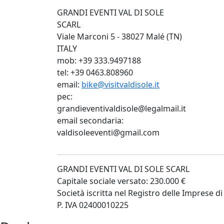
GRANDI EVENTI VAL DI SOLE
SCARL
Viale Marconi 5 - 38027 Malé (TN)
ITALY
mob: +39 333.9497188
tel: +39 0463.808960
email:
bike@visitvaldisole.it
pec:
grandieventivaldisole@legalmail.it
email secondaria:
valdisoleeventi@gmail.com
GRANDI EVENTI VAL DI SOLE SCARL
Capitale sociale versato: 230.000 €
Società iscritta nel Registro delle Imprese
P. IVA 02400010225