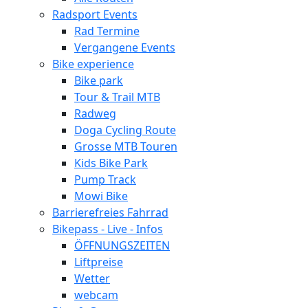
Radsport Events
Rad Termine
Vergangene Events
Bike experience
Bike park
Tour & Trail MTB
Radweg
Doga Cycling Route
Grosse MTB Touren
Kids Bike Park
Pump Track
Mowi Bike
Barrierefreies Fahrrad
Bikepass - Live - Infos
ÖFFNUNGSZEITEN
Liftpreise
Wetter
webcam