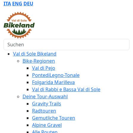
ITA
ENG
DEU
Suchen
Val di Sole Bikeland
Bike-Regionen
Val di Pejo
PontediLegno-Tonale
Folgarida Marilleva
Val di Rabbi e Bassa Val di Sole
Deine Tour-Auswahl
Gravity Trails
Radtouren
Gemutliche Touren
Alpine Gravel
Alle Routen