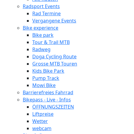
Radsport Events
Rad Termine
Vergangene Events
Bike experience
Bike park
Tour & Trail MTB
Radweg
Doga Cycling Route
Grosse MTB Touren
Kids Bike Park
Pump Track
Mowi Bike
Barrierefreies Fahrrad
Bikepass - Live - Infos
ÖFFNUNGSZEITEN
Liftpreise
Wetter
webcam