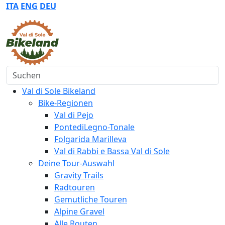
ITA
ENG
DEU
Suchen
Val di Sole Bikeland
Bike-Regionen
Val di Pejo
PontediLegno-Tonale
Folgarida Marilleva
Val di Rabbi e Bassa Val di Sole
Deine Tour-Auswahl
Gravity Trails
Radtouren
Gemutliche Touren
Alpine Gravel
Alle Routen