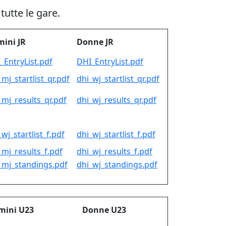
tutte le gare.
ini JR
Donne JR
_EntryList.pdf
DHI_EntryList.pdf
_mj_startlist_qr.pdf
dhi_wj_startlist_qr.pdf
_mj_results_qr.pdf
dhi_wj_results_qr.pdf
_wj_startlist_f.pdf
dhi_wj_startlist_f.pdf
_mj_results_f.pdf
dhi_wj_results_f.pdf
_mj_standings.pdf
dhi_wj_standings.pdf
mini U23
Donne U23