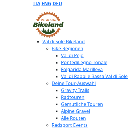
ITA
ENG
DEU
Val di Sole Bikeland
Bike-Regionen
Val di Pejo
PontediLegno-Tonale
Folgarida Marilleva
Val di Rabbi e Bassa Val di Sole
Deine Tour-Auswahl
Gravity Trails
Radtouren
Gemutliche Touren
Alpine Gravel
Alle Routen
Radsport Events