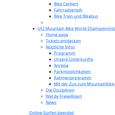
Bike Centers
Fahrradverleih
Bike Train und Bikebus
UCI Mountain Bike World Championshi
Home page
Tickets entdecken
Nützliche Infos
Programm
Unsere Unterkunfte
Anreise
Parkmöglichkeiten
Rahmenprogramm
Mit der Zug zum Mountainbik
Die Disziplinen
Werde Freiwillige/r
News
Online-Surfen beendet