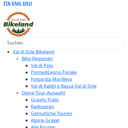
ITA
ENG
DEU
Suchen
Val di Sole Bikeland
Bike-Regionen
Val di Pejo
PontediLegno-Tonale
Folgarida Marilleva
Val di Rabbi e Bassa Val di Sole
Deine Tour-Auswahl
Gravity Trails
Radtouren
Gemutliche Touren
Alpine Gravel
Alle Routen