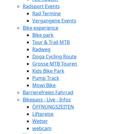
Radsport Events
Rad Termine
Vergangene Events
Bike experience
Bike park
Tour & Trail MTB
Radweg
Doga Cycling Route
Grosse MTB Touren
Kids Bike Park
Pump Track
Mowi Bike
Barrierefreies Fahrrad
Bikepass - Live - Infos
ÖFFNUNGSZEITEN
Liftpreise
Wetter
webcam