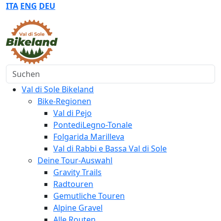
ITA
ENG
DEU
Suchen
Val di Sole Bikeland
Bike-Regionen
Val di Pejo
PontediLegno-Tonale
Folgarida Marilleva
Val di Rabbi e Bassa Val di Sole
Deine Tour-Auswahl
Gravity Trails
Radtouren
Gemutliche Touren
Alpine Gravel
Alle Routen