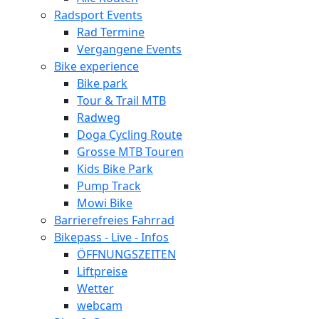
Radsport Events
Rad Termine
Vergangene Events
Bike experience
Bike park
Tour & Trail MTB
Radweg
Doga Cycling Route
Grosse MTB Touren
Kids Bike Park
Pump Track
Mowi Bike
Barrierefreies Fahrrad
Bikepass - Live - Infos
ÖFFNUNGSZEITEN
Liftpreise
Wetter
webcam