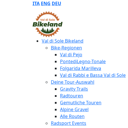
ITA
ENG
DEU
Val di Sole Bikeland
Bike-Regionen
Val di Pejo
PontediLegno-Tonale
Folgarida Marilleva
Val di Rabbi e Bassa Val di Sole
Deine Tour-Auswahl
Gravity Trails
Radtouren
Gemutliche Touren
Alpine Gravel
Alle Routen
Radsport Events