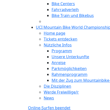
Bike Centers
Fahrradverleih
Bike Train und Bikebus
UCI Mountain Bike World Championshi
Home page
Tickets entdecken
Nützliche Infos
Programm
Unsere Unterkunfte
Anreise
Parkmöglichkeiten
Rahmenprogramm
Mit der Zug zum Mountainbik
Die Disziplinen
Werde Freiwillige/r
News
Online-Surfen beendet