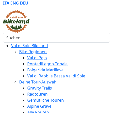
ITA
ENG
DEU
Suchen
Val di Sole Bikeland
Bike-Regionen
Val di Pejo
PontediLegno-Tonale
Folgarida Marilleva
Val di Rabbi e Bassa Val di Sole
Deine Tour-Auswahl
Gravity Trails
Radtouren
Gemutliche Touren
Alpine Gravel
Alle Routen