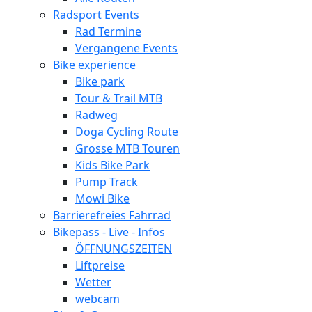
Radsport Events
Rad Termine
Vergangene Events
Bike experience
Bike park
Tour & Trail MTB
Radweg
Doga Cycling Route
Grosse MTB Touren
Kids Bike Park
Pump Track
Mowi Bike
Barrierefreies Fahrrad
Bikepass - Live - Infos
ÖFFNUNGSZEITEN
Liftpreise
Wetter
webcam